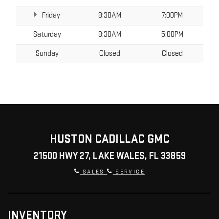
Friday
8:30AM
7:00PM
Saturday
8:30AM
5:00PM
Sunday
Closed
Closed
HUSTON CADILLAC GMC
21500 HWY 27, LAKE WALES, FL 33859
SALES
SERVICE
INVENTORY