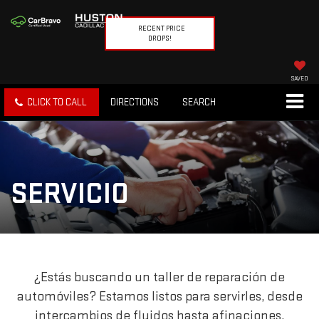
RECENT PRICE
DROPS!
SAVED
CLICK TO CALL
DIRECTIONS
SEARCH
SERVICIO
¿Estás buscando un taller de reparación de
automóviles? Estamos listos para servirles, desde
intercambios de fluidos hasta afinaciones,